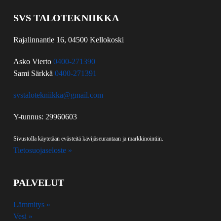
SVS TALOTEKNIIKKA
Rajalinnantie 16, 04500 Kellokoski
Asko Vierto
0400-271390
Sami Särkkä
0400-271391
svstalotekniikka@gmail.com
Y-tunnus: 29960603
Sivustolla käytetään evästeitä kävijäseurantaan ja markkinointiin.
Tietosuojaseloste »
PALVELUT
Lämmitys »
Vesi »