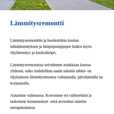
Lämmitysremontti
Lämmitysremonttiin ja huoltotöihin kuuluu
lattialämmityksen ja lämpöpumppujen lisäksi myös
öljylämmitys ja kaukolämpö.
Lämmitysremontissa selvitämme asiakkaan kanssa
yhdessä, onko mahdollista saada säästöä sähkö- tai
öljylaskuun lämmitysmuotoa vaihtamalla, päivittämällä tai
korjaamalla.
Autamme valinnassa. Kerromme eri vaihtoehdot ja
laskemme kustannukset sekä arvioidun säästön
energiakuluissa.