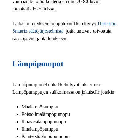
vanhaan betonirakenteeseen mm 70-80-luvun
omakotitalokohteissa.
Lattialämmityksen huipputekniikkaa löytyy
Uponorin
Smatrix säätöjärjestelmistä
, jotka antavat toivottuja
säästöjä energiakulutukseen.
Lämpöpumput
Lämpöpumpputekniikat kehittyvät joka vuosi.
Lämpöpumppujen valikoimassa on jokaiselle jotakin:
Maalämpöpumppu
Poistoilmalämpöpumppu
Ilmavesilämpöpumppu
Ilmalämpöpumppu
Kiinteistölämpöpumppu.